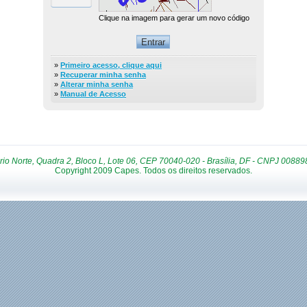
Clique na imagem para gerar um novo código
»
Primeiro acesso, clique aqui
»
Recuperar minha senha
»
Alterar minha senha
»
Manual de Acesso
rio Norte, Quadra 2, Bloco L, Lote 06, CEP 70040-020 - Brasília, DF - CNPJ 0088
Internet Explorer
Mozilla Firefox
Chrome
Safari
Copyright 2009 Capes. Todos os direitos reservados.