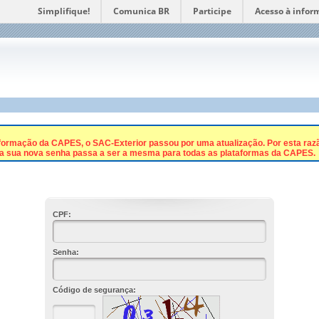
Simplifique!
Comunica BR
Participe
Acesso à infor
ormação da CAPES, o SAC-Exterior passou por uma atualização. Por esta razão,
 a sua nova senha passa a ser a mesma para todas as plataformas da CAPES.
CPF:
Senha:
Código de segurança: