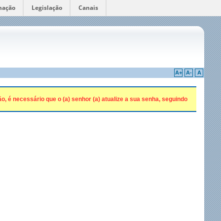
mação
Legislação
Canais
A+
A-
A
 é necessário que o (a) senhor (a) atualize a sua senha, seguindo