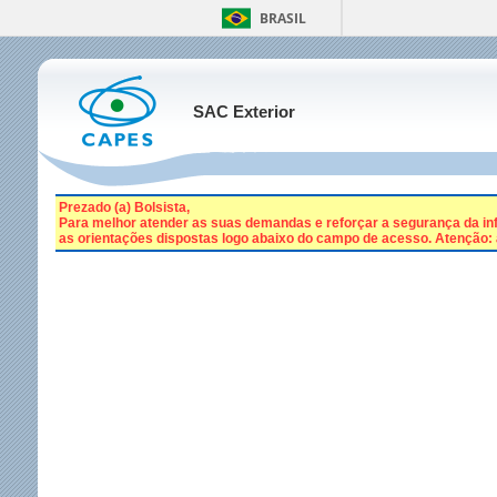
BRASIL
SAC Exterior
Prezado (a) Bolsista,
Para melhor atender as suas demandas e reforçar a segurança da inf
as orientações dispostas logo abaixo do campo de acesso. Atenção: